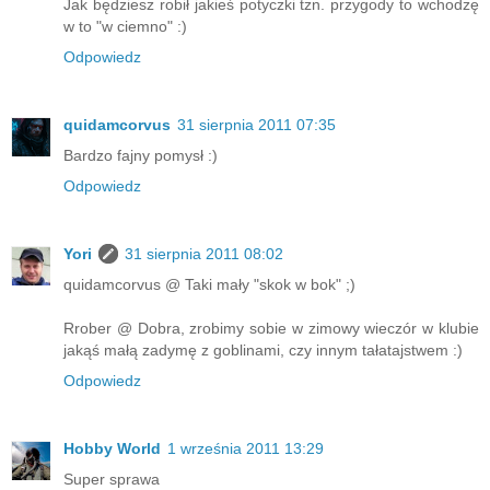
Jak będziesz robił jakieś potyczki tzn. przygody to wchodzę
w to "w ciemno" :)
Odpowiedz
quidamcorvus
31 sierpnia 2011 07:35
Bardzo fajny pomysł :)
Odpowiedz
Yori
31 sierpnia 2011 08:02
quidamcorvus @ Taki mały "skok w bok" ;)
Rrober @ Dobra, zrobimy sobie w zimowy wieczór w klubie
jakąś małą zadymę z goblinami, czy innym tałatajstwem :)
Odpowiedz
Hobby World
1 września 2011 13:29
Super sprawa