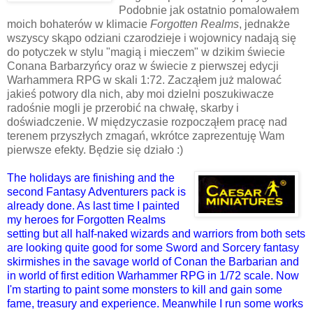
Podobnie jak ostatnio pomalowałem
moich bohaterów w klimacie
Forgotten Realms
, jednakże
wszyscy skąpo odziani czarodzieje i wojownicy nadają się
do potyczek w stylu "magią i mieczem" w dzikim świecie
Conana Barbarzyńcy oraz w świecie z pierwszej edycji
Warhammera RPG w skali 1:72. Zacząłem już malować
jakieś potwory dla nich, aby moi dzielni poszukiwacze
radośnie mogli je przerobić na chwałę, skarby i
doświadczenie. W międzyczasie rozpocząłem pracę nad
terenem przyszłych zmagań, wkrótce zaprezentuję Wam
pierwsze efekty. Będzie się działo :)
The holidays are finishing and the
second Fantasy Adventurers pack is
already done. As last time I painted
my heroes for Forgotten Realms
setting but all half-naked wizards and warriors from both sets
are looking quite good for some Sword and Sorcery fantasy
skirmishes in the savage world of Conan the Barbarian and
in world of first edition Warhammer RPG in 1/72 scale. Now
I'm starting to paint some monsters to kill and gain some
fame, treasury and experience. Meanwhile I run some works